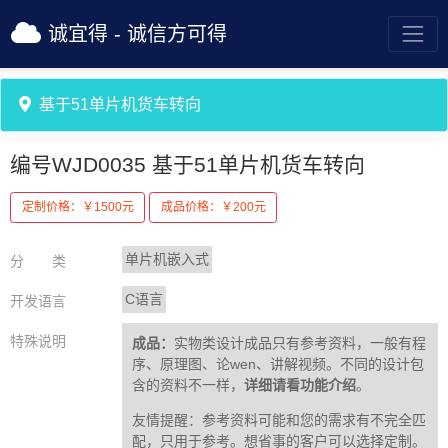
诚宜得 - 诚信方可得
基于51单片机货车转向
编号WJD0035
基于51单片机货车转向
定制价格：￥1500元
成品价格：￥200元
单片机嵌入式
分 类
C语言
开发语言
特殊说明
成品：
实物类设计成品只有参考资料，一般有程
序、原理图、论wen、讲解视频。不同的设计包
含的资料不一样，
详细请看功能介绍
。
友情提醒：参考资料可能和您的需求有不完全匹
配，只用于参考。想省事的客户可以选择定制。