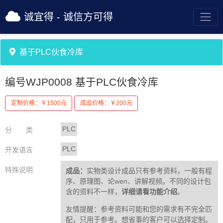
诚宜得 - 诚信方可得
基于PLC伙食冷库
编号WJP0008
基于PLC伙食冷库
定制价格：￥1500元
成品价格：￥200元
PLC
分 类
PLC
开发语言
特殊说明
成品：
实物类设计成品只有参考资料，一般有程
序、原理图、论wen、讲解视频。不同的设计包
含的资料不一样，
详细请看功能介绍
。
友情提醒：参考资料可能和您的需求有不完全匹
配，只用于参考。想省事的客户可以选择定制。